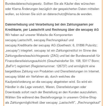
Bundesdatenschutzgesetz. Sollten Sie als Käufer dies wünschen
oder Klarna Änderungen bezüglich der gespeicherten Daten mitteilen
wollen, so können Sie sich an datenschutz@klarna.de wenden.
Datenerhebung und Verarbeitung bei den Zahlungsarten per
Kreditkarte, per Lastschrift und Rechnung über die secupay AG
Wir haben auf unserer Website die Komponenten
secupay.Lastschrift, secupay.Rechnungskauf und
secupay.Kreditkarte der secupay AG (Goethestr. 6, 01896 Pulsnitz;
„secupay“) integriert. secupay ist ein Zahlungsinstitut im Sinne des
Zahlungsdiensteaufsichtsgesetz (ZAG) und bei der Bundesanstalt für
Finanzdienstleistungsaufsicht (Graurheindorfer Str. 108, 53117 Bonn;
„BaFin“) registriert (Registernummer: 126737) und ermöglicht eine
bargeldlose Zahlung von Produkten und Dienstleistungen im Internet.
secupay bildet ein Verfahren ab, durch welches die
Kaufpreisforderung an die secupay abgetreten wird. So wird ein
Händler in die Lage versetzt, Waren, Dienstleistungen oder
Downloads sofort nach der Bestellung an den Kunden auszuliefern.
Wählen Sie während des Bestellvorgangs in unserem Online-Shop
als Zahlungsmöglichkeit über secupay „Lastschrift", „Rechnungskauf"