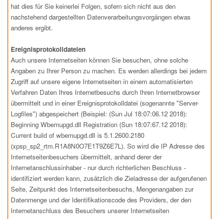
hat dies für Sie keinerlei Folgen, sofern sich nicht aus den
nachstehend dargestellten Datenverarbeitungsvorgängen etwas
anderes ergibt.
Ereignisprotokolldateien
Auch unsere Internetseiten können Sie besuchen, ohne solche
Angaben zu Ihrer Person zu machen. Es werden allerdings bei jedem
Zugriff auf unsere eigene Internetseiten in einem automatisierten
Verfahren Daten Ihres Internetbesuchs durch Ihren Internetbrowser
übermittelt und in einer Ereignisprotokolldatei (sogenannte "Server-
Logfiles") abgespeichert (Beispiel: (Sun Jul 18:07:06.12 2018):
Beginning Wbemupgd.dll Registration (Sun 18:07:67.12 2018):
Current build of wbemupgd.dll is 5.1.2600.2180
(xpsp_sp2_rtm.R1A8N0O7E1T9Z6E7L). So wird die IP Adresse des
Internetseitenbesuchers übermittelt, anhand derer der
Internetanschlussinhaber - nur durch richterlichen Beschluss -
identifiziert werden kann, zusätzlich die Zieladresse der aufgerufenen
Seite, Zeitpunkt des Internetseitenbesuchs, Mengenangaben zur
Datenmenge und der Identifikationscode des Providers, der den
Internetanschluss des Besuchers unserer Internetseiten