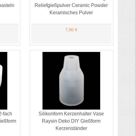
basteln
Reliefgießpulver Ceramic Powder
Keramisches Pulver
7,90 €
2-fach
Silikonform Kerzenhalter Vase
ießform
Raysin Deko DIY Gießform
Kerzenständer