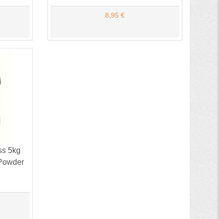
8,95 €
ss 5kg
 Powder
r