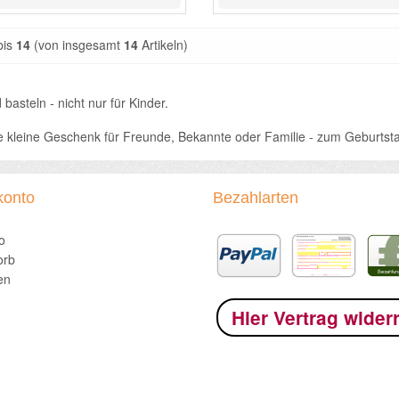
bis
14
(von insgesamt
14
Artikeln)
basteln - nicht nur für Kinder.
e kleine Geschenk für Freunde, Bekannte oder Familie - zum Geburtstag
konto
Bezahlarten
o
orb
en
Hier Vertrag wider