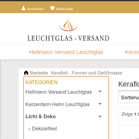
Anmelden
Merkzettel
Hellmann Versand Leuchtglas
Kerze
Startseite
Keraflott - Formen und Gie0ßmasse
KATEGORIEN
Keraflo
Hellmann Versand Leuchtglas
Kerzenfarm Hahn Leuchtglas
Zeige
1
Licht & Deko
> Dekoartikel