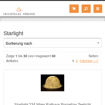
Starlight
Zeige
1
bis
30
(von insgesamt
60
Seiten:
Artikeln)
1
2
[nächste >>]
Starlight 234 Wien Rathaus Porzellan Teelicht