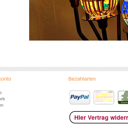
konto
Bezahlarten
o
orb
en
Hier Vertrag wider