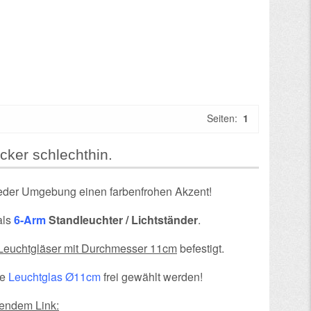
Seiten:
1
cker schlechthin.
jeder Umgebung einen farbenfrohen Akzent!
als
6-Arm
Standleuchter / Lichtständer
.
Leuchtgläser mit Durchmesser 11cm
befestigt.
ie
Leuchtglas Ø11cm
frei gewählt werden!
gendem Link: