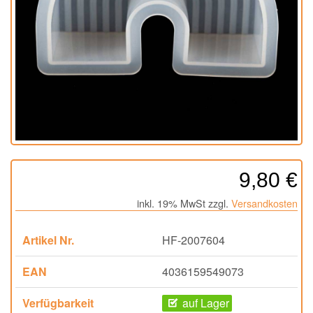
9,80 €
inkl. 19% MwSt zzgl.
Versandkosten
Artikel Nr.
HF-2007604
EAN
4036159549073
Verfügbarkeit
auf Lager