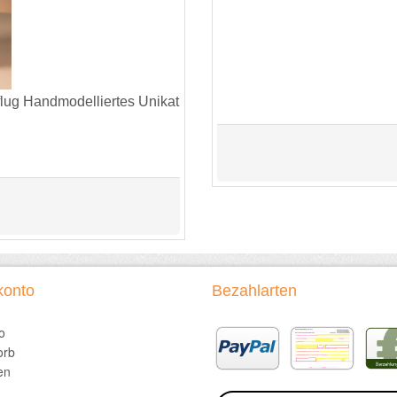
lug Handmodelliertes Unikat
konto
Bezahlarten
o
orb
en